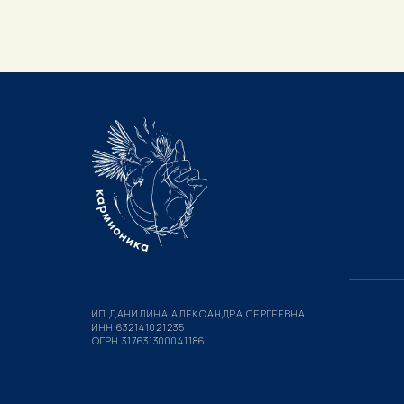
ИП ДАНИЛИНА АЛЕКСАНДРА СЕРГЕЕВНА
ИНН 632141021235
ОГРН 317631300041186