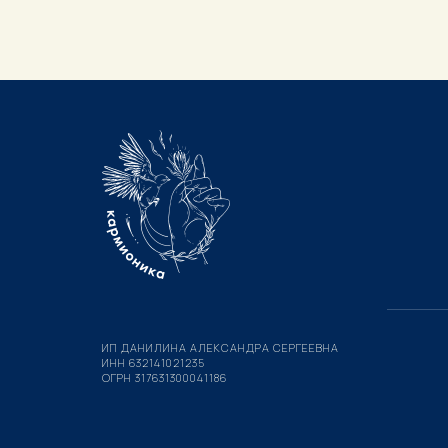
ИП ДАНИЛИНА АЛЕКСАНДРА СЕРГЕЕВНА
ИНН 632141021235
ОГРН 317631300041186