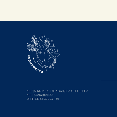
ИП ДАНИЛИНА АЛЕКСАНДРА СЕРГЕЕВНА
ИНН 632141021235
ОГРН 317631300041186