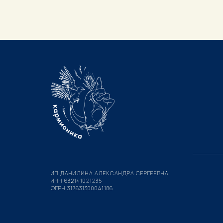
ИП ДАНИЛИНА АЛЕКСАНДРА СЕРГЕЕВНА
ИНН 632141021235
ОГРН 317631300041186