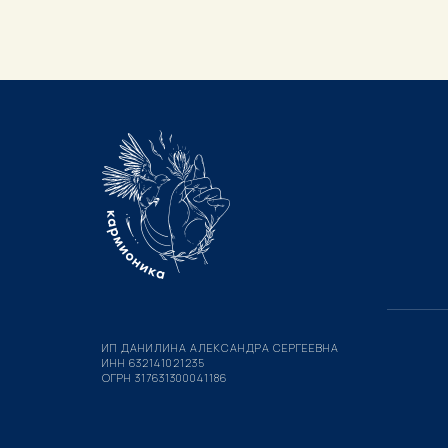
ИП ДАНИЛИНА АЛЕКСАНДРА СЕРГЕЕВНА
ИНН 632141021235
ОГРН 317631300041186