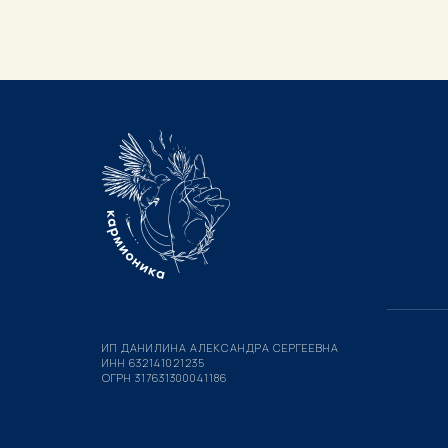
ИП ДАНИЛИНА АЛЕКСАНДРА СЕРГЕЕВНА
ИНН 632141021235
ОГРН 317631300041186