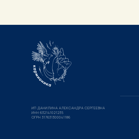
ИП ДАНИЛИНА АЛЕКСАНДРА СЕРГЕЕВНА
ИНН 632141021235
ОГРН 317631300041186