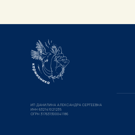
ИП ДАНИЛИНА АЛЕКСАНДРА СЕРГЕЕВНА
ИНН 632141021235
ОГРН 317631300041186