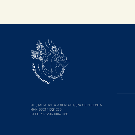
ИП ДАНИЛИНА АЛЕКСАНДРА СЕРГЕЕВНА
ИНН 632141021235
ОГРН 317631300041186