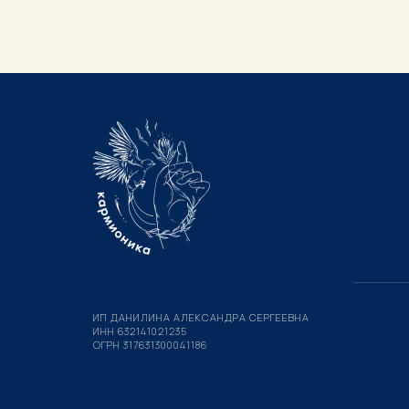
ИП ДАНИЛИНА АЛЕКСАНДРА СЕРГЕЕВНА
ИНН 632141021235
ОГРН 317631300041186