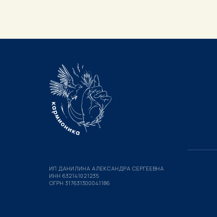
ИП ДАНИЛИНА АЛЕКСАНДРА СЕРГЕЕВНА
ИНН 632141021235
ОГРН 317631300041186