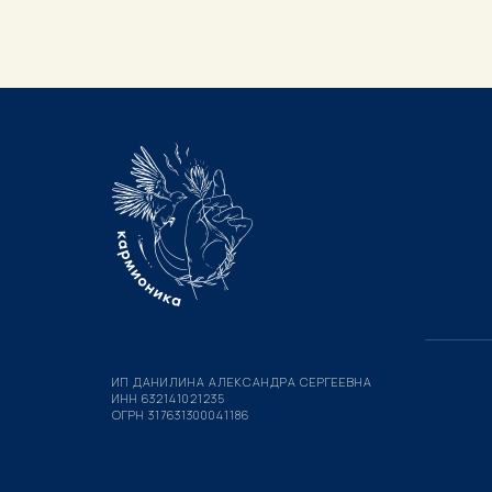
ИП ДАНИЛИНА АЛЕКСАНДРА СЕРГЕЕВНА
ИНН 632141021235
ОГРН 317631300041186