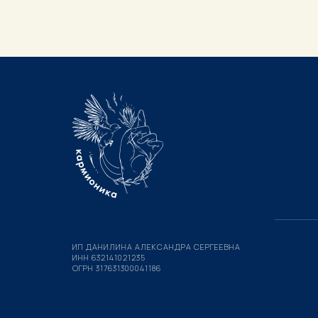
ИП ДАНИЛИНА АЛЕКСАНДРА СЕРГЕЕВНА
ИНН 632141021235
ОГРН 317631300041186