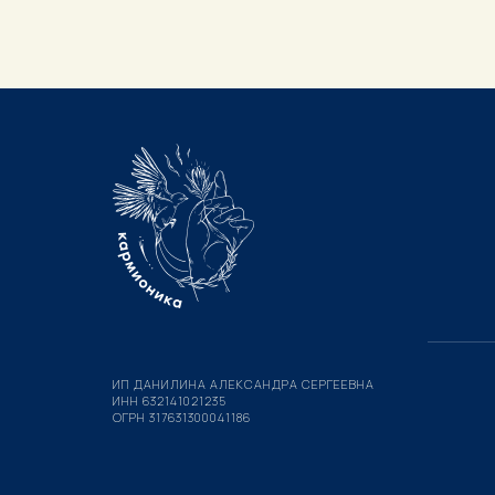
ИП ДАНИЛИНА АЛЕКСАНДРА СЕРГЕЕВНА
ИНН 632141021235
ОГРН 317631300041186