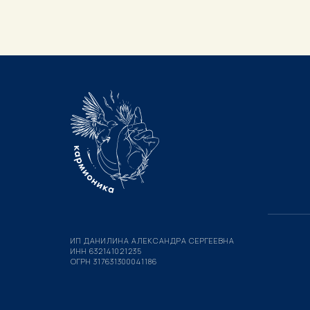
ИП ДАНИЛИНА АЛЕКСАНДРА СЕРГЕЕВНА
ИНН 632141021235
ОГРН 317631300041186