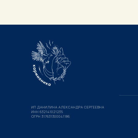
ИП ДАНИЛИНА АЛЕКСАНДРА СЕРГЕЕВНА
ИНН 632141021235
ОГРН 317631300041186