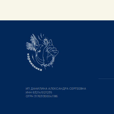
ИП ДАНИЛИНА АЛЕКСАНДРА СЕРГЕЕВНА
ИНН 632141021235
ОГРН 317631300041186