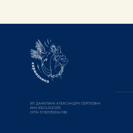
ИП ДАНИЛИНА АЛЕКСАНДРА СЕРГЕЕВНА
ИНН 632141021235
ОГРН 317631300041186