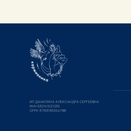
ИП ДАНИЛИНА АЛЕКСАНДРА СЕРГЕЕВНА
ИНН 632141021235
ОГРН 317631300041186