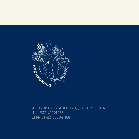
ИП ДАНИЛИНА АЛЕКСАНДРА СЕРГЕЕВНА
ИНН 632141021235
ОГРН 317631300041186