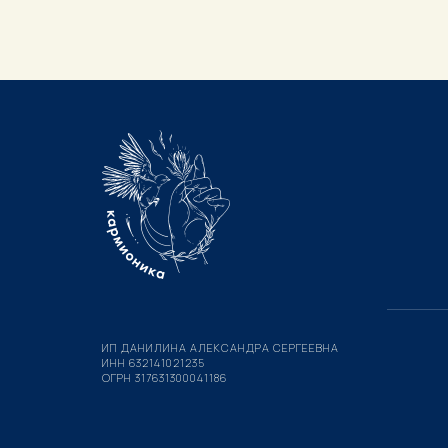
ИП ДАНИЛИНА АЛЕКСАНДРА СЕРГЕЕВНА
ИНН 632141021235
ОГРН 317631300041186