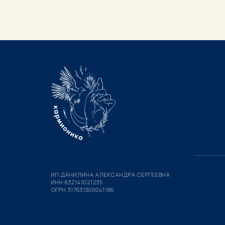
ИП ДАНИЛИНА АЛЕКСАНДРА СЕРГЕЕВНА
ИНН 632141021235
ОГРН 317631300041186