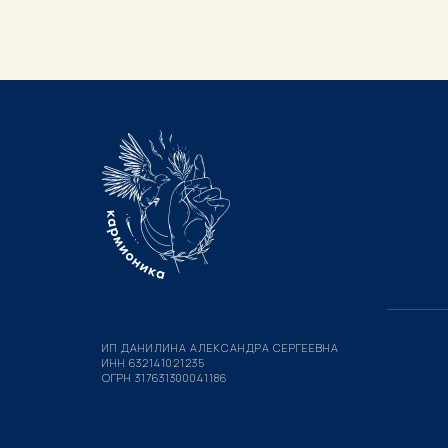
ИП ДАНИЛИНА АЛЕКСАНДРА СЕРГЕЕВНА
ИНН 632141021235
ОГРН 317631300041186