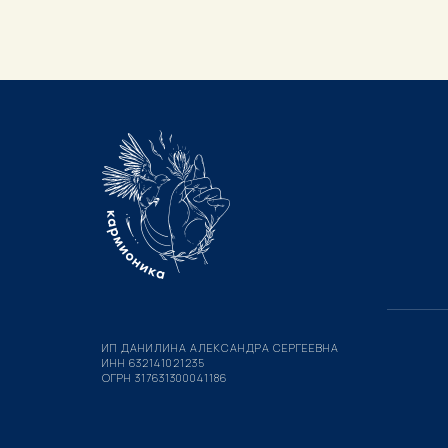
ИП ДАНИЛИНА АЛЕКСАНДРА СЕРГЕЕВНА
ИНН 632141021235
ОГРН 317631300041186