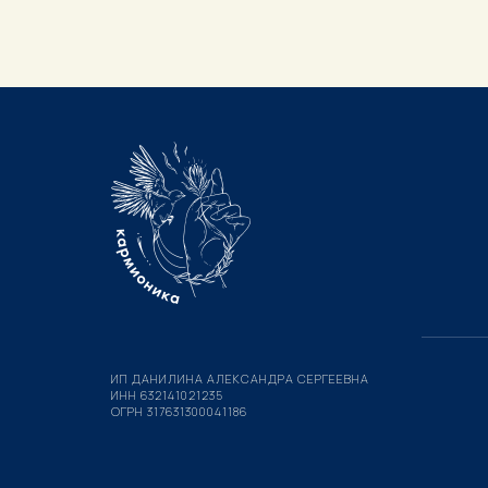
ИП ДАНИЛИНА АЛЕКСАНДРА СЕРГЕЕВНА
ИНН 632141021235
ОГРН 317631300041186