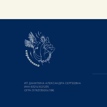
ИП ДАНИЛИНА АЛЕКСАНДРА СЕРГЕЕВНА
ИНН 632141021235
ОГРН 317631300041186