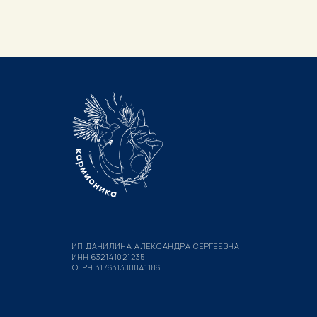
ИП ДАНИЛИНА АЛЕКСАНДРА СЕРГЕЕВНА
ИНН 632141021235
ОГРН 317631300041186