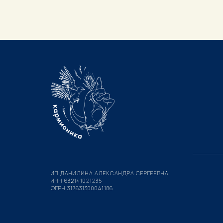
ИП ДАНИЛИНА АЛЕКСАНДРА СЕРГЕЕВНА
ИНН 632141021235
ОГРН 317631300041186