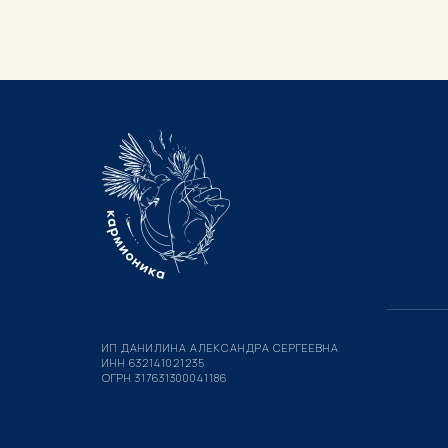
ИП ДАНИЛИНА АЛЕКСАНДРА СЕРГЕЕВНА
ИНН 632141021235
ОГРН 317631300041186