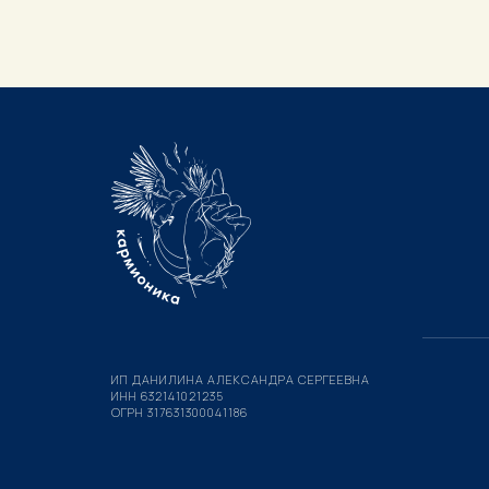
ИП ДАНИЛИНА АЛЕКСАНДРА СЕРГЕЕВНА
ИНН 632141021235
ОГРН 317631300041186