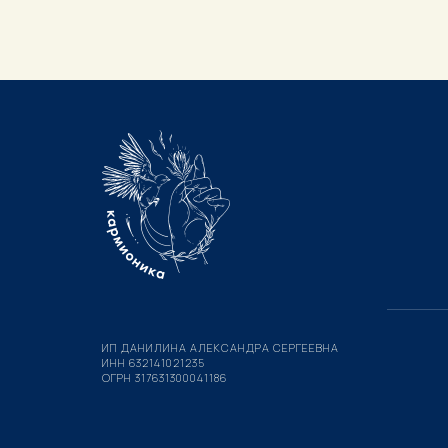
ИП ДАНИЛИНА АЛЕКСАНДРА СЕРГЕЕВНА
ИНН 632141021235
ОГРН 317631300041186