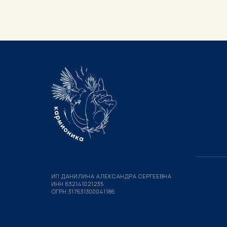
ИП ДАНИЛИНА АЛЕКСАНДРА СЕРГЕЕВНА
ИНН 632141021235
ОГРН 317631300041186