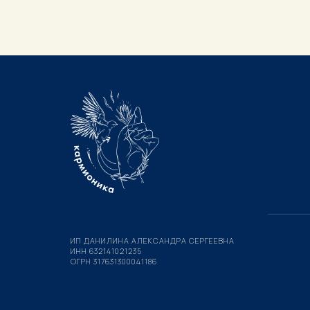
ИП ДАНИЛИНА АЛЕКСАНДРА СЕРГЕЕВНА
ИНН 632141021235
ОГРН 317631300041186