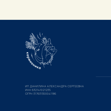
ИП ДАНИЛИНА АЛЕКСАНДРА СЕРГЕЕВНА
ИНН 632141021235
ОГРН 317631300041186