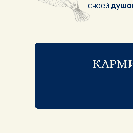
своей
душой
КАРМ