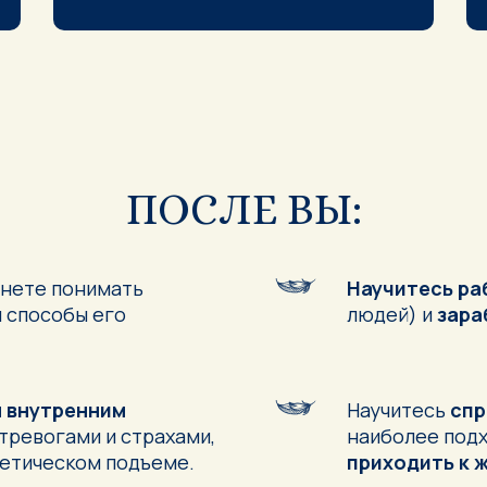
ПОСЛЕ ВЫ:
чнете понимать
Научитесь ра
и способы его
людей) и
зара
м внутренним
Научитесь
спр
 тревогами и страхами,
наиболее подх
гетическом подъеме.
приходить к 