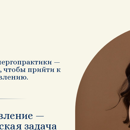
нергопрактики —
 чтобы прийти к
влению.
вление —
ская задача