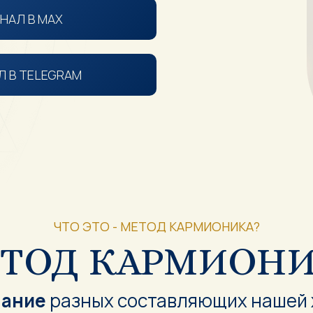
НАЛ В MAX
Л В TELEGRAM
ЧТО ЭТО - МЕТОД КАРМИОНИКА?
ТОД КАРМИОН
нание
разных составляющих нашей ж