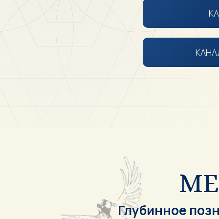
КА
КАНА
МЕ
Глубинное поз