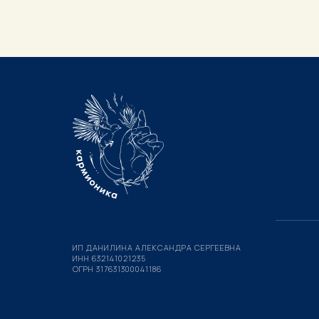
ИП ДАНИЛИНА АЛЕКСАНДРА СЕРГЕЕВНА
ИНН 632141021235
ОГРН 317631300041186