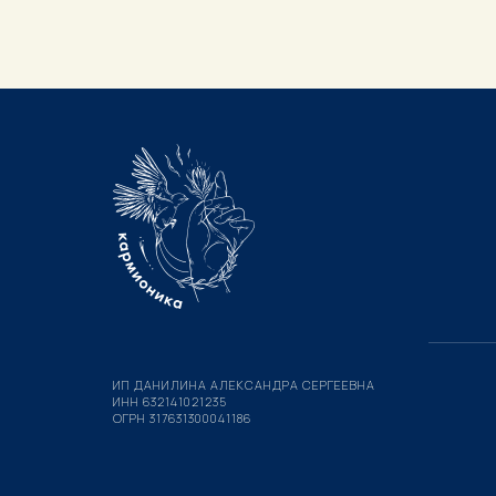
ИП ДАНИЛИНА АЛЕКСАНДРА СЕРГЕЕВНА
ИНН 632141021235
ОГРН 317631300041186