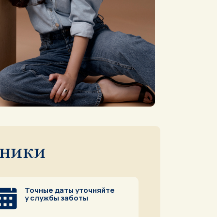
оники
Точные даты уточняйте
у службы заботы