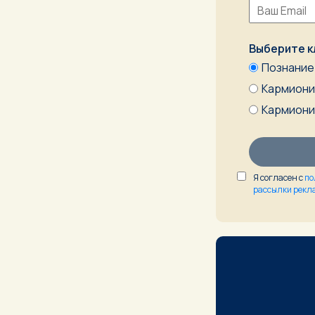
Выберите к
Познание 
Кармионик
Кармионик
Я согласен с
по
рассылки рек