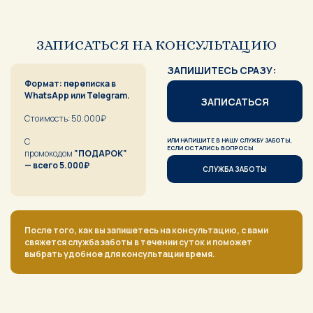
ЗАПИСАТЬСЯ НА КОНСУЛЬТАЦИЮ
ЗАПИШИТЕСЬ СРАЗУ:
Формат: переписка в
WhatsApp или Telegram.
ЗАПИСАТЬСЯ
Стоимость: 50.000₽
С
ИЛИ НАПИШИТЕ В НАШУ СЛУЖБУ ЗАБОТЫ,
ЕСЛИ ОСТАЛИСЬ ВОПРОСЫ
промокодом
"ПОДАРОК"
— всего 5.000₽
СЛУЖБА ЗАБОТЫ
После того, как вы запишетесь на консультацию, с вами
свяжется служба заботы в течении суток и поможет
выбрать удобное для консультации время.