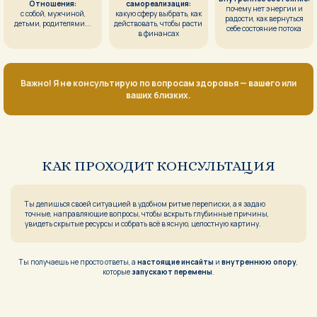
Отношения:
самореализация:
почему нет энергии и
с собой, мужчиной,
какую сферу выбрать, как
радости, как вернуться
детьми, родителями...
действовать, чтобы расти
себе состояние потока
в финансах
Важно! Я не консультирую по вопросам здоровья — вашего или
ваших близких.
КАК ПРОХОДИТ КОНСУЛЬТАЦИЯ
Ты делишься своей ситуацией в удобном ритме переписки, а я задаю
точные, направляющие вопросы, чтобы вскрыть глубинные причины,
увидеть скрытые ресурсы и собрать всё в ясную, целостную картину.
Ты получаешь не просто ответы, а
настоящие инсайты
и
внутреннюю опору
,
которые
запускают перемены
.