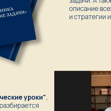
задачи. А так
описание все
и стратегии 
ческие уроки"
,
 разбирается