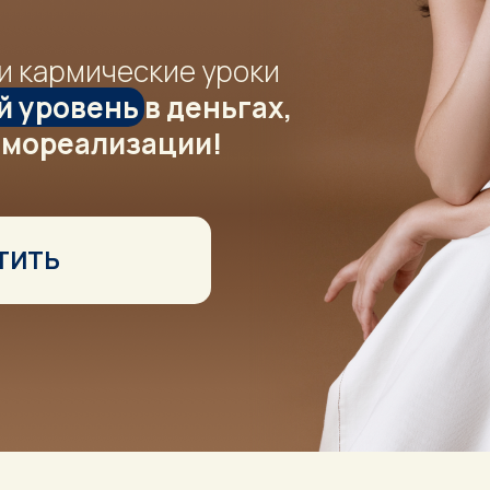
ои кармические уроки
й уровень
в деньгах,
амореализации!
ТИТЬ