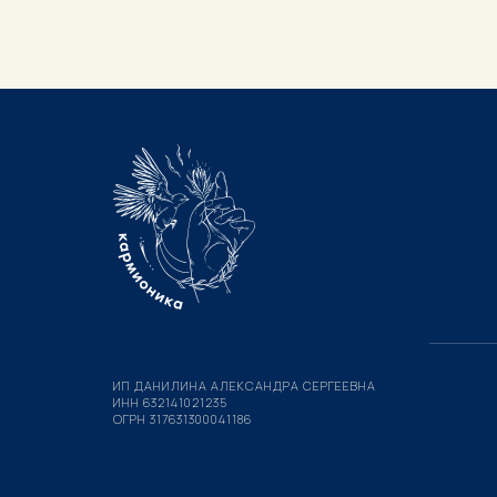
ИП ДАНИЛИНА АЛЕКСАНДРА СЕРГЕЕВНА
ИНН 632141021235
ОГРН 317631300041186